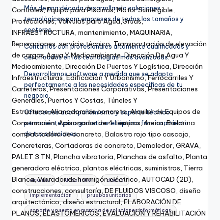
Más de una década desarrollando soluciones
tecnológicas para empresas de todos los tamaños y
sectores.
Contamos con profesionales altamente cualificados y
certificados en las tecnologías más avanzadas.
Desarrollamos software a medida que se adapta
perfectamente a las necesidades específicas de tu
negocio.
Ofrecemos acompañamiento y soporte técnico
permanente para garantizar el óptimo funcionamiento
de tus soluciones.
Análisis
desarrollo
diseño
implementación
pruebas unitarias
soporte y puesta en marcha de soluciones informáticas