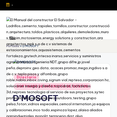
-
Portada
»
D’MOSOFT
Directorio
SOFTWARE DE INGENIERÍA DE COSTOS
D’MOSOFT