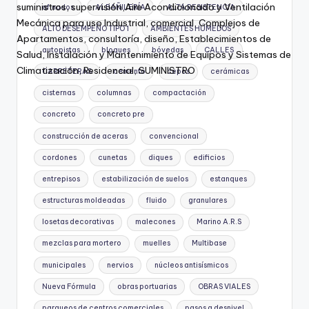
afinados
ALBAÑILERÍA
ALTA RESISTENCIA
ALTO DESEMPEÑO TIPO 1
AMBIENTES HÚMEDOS
autopistas
bloques
bóvedas
CALLES
CARRETERAS
cemento
cepos
cerámicas
cisternas
columnas
compactación
concreto
concreto pre
construcción de aceras
convencional
cordones
cunetas
diques
edificios
entrepisos
estabilización de suelos
estanques
estructuras moldeadas
fluido
granulares
losetas decorativas
malecones
Marino A.R.S
mezclas para mortero
muelles
Multibase
municipales
nervios
núcleos antisísmicos
Nueva Fórmula
obras portuarias
OBRAS VIALES
parqueos de centros comerciales
pasos a desnivel