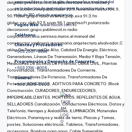
empresa líder y de más alto desempeño a nivel mundial
en la industria de materiales para la construcción, con
más de 180 años de experiencia.
Pagina Web
:
www.holcim.com.sv
Teléfonos:
Clientes y Proveedores:
+503 2507-8888
Programación y Despacho de Concreto:
+503 2316-8005
General:
+503 2505-0000