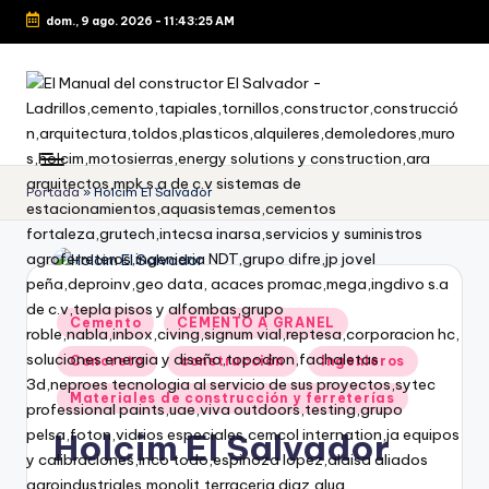
dom., 9 ago. 2026
-
11:43:26 AM
Portada
»
Holcim El Salvador
Cemento
CEMENTO A GRANEL
Concreto
construcción
Ingenieros
Materiales de construcción y ferreterías
Holcim El Salvador