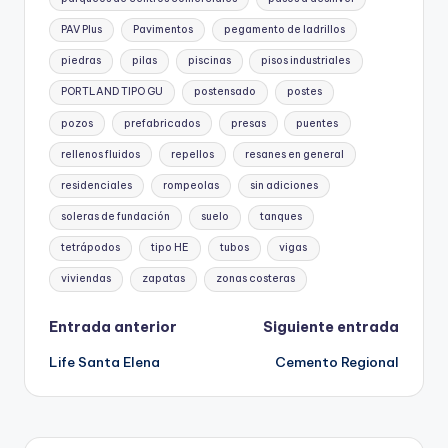
PAV Plus
Pavimentos
pegamento de ladrillos
piedras
pilas
piscinas
pisos industriales
PORTLAND TIPO GU
postensado
postes
pozos
prefabricados
presas
puentes
rellenos fluidos
repellos
resanes en general
residenciales
rompeolas
sin adiciones
soleras de fundación
suelo
tanques
tetrápodos
tipo HE
tubos
vigas
viviendas
zapatas
zonas costeras
Entrada anterior
Siguiente entrada
Life Santa Elena
Cemento Regional