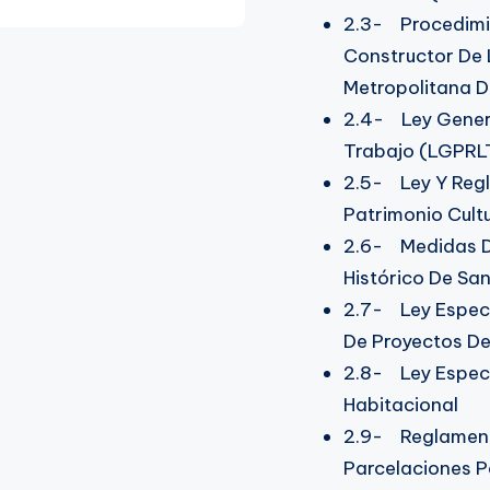
2.3- Procedimie
Constructor De L
Metropolitana 
2.4- Ley Genera
Trabajo (LGPRL
2.5- Ley Y Regl
Patrimonio Cult
2.6- Medidas De
Histórico De Sa
2.7- Ley Especi
De Proyectos De
2.8- Ley Especi
Habitacional
2.9- Reglamento
Parcelaciones P