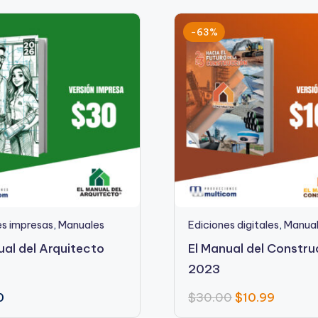
-63%
es impresas
,
Manuales
Ediciones digitales
,
Manua
ual del Arquitecto
El Manual del Constru
2023
0
$
30.00
$
10.99