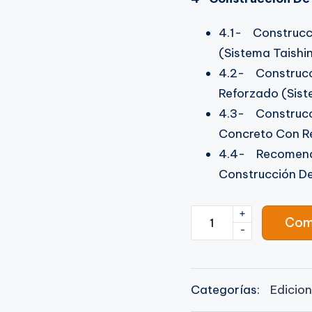
4.1- Construcci
(Sistema Taishi
4.2- Construcc
Reforzado (Sist
4.3- Construcci
Concreto Con Re
4.4- Recomenda
Construcción De
+
Com
-
Categorías:
Edicion