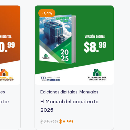
-64%
les
Ediciones digitales
,
Manuales
ctor
El Manual del arquitecto
2025
$
25.00
$
8.99