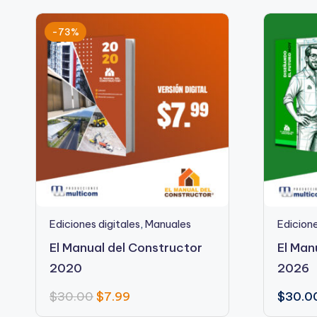
-73%
Ediciones digitales
,
Manuales
Edicion
El Manual del Constructor
El Man
2020
2026
$
30.00
$
7.99
$
30.0