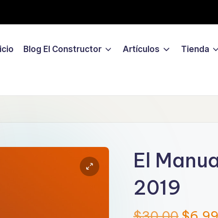
icio
Blog El Constructor
Artículos
Tienda
El Manua
2019
$
30.00
$
6.9