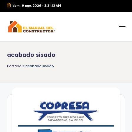
dom., 9 ago. 2026
-
3:31:13 AM
acabado sisado
Portada
»
acabado sisado