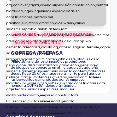
ADOQUINES
BALDOSAS DECORATIVAS
BLOQUES DE CONCRETO
COPRESA/PREFASA
PREFASA uno de los principales productores
de bloques de concreto en el mercado salvadoreño,
desde hace 25 años, nace inicialmente para fabricar
las bovedillas demandadas por su empresa
hermana COPRESA, debido al rápido…
Seguridad de terceros