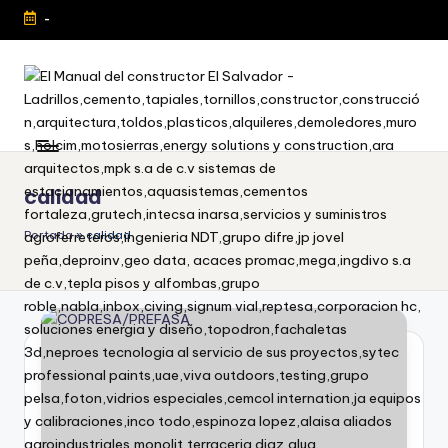
-
calidad
Portada
»
calidad