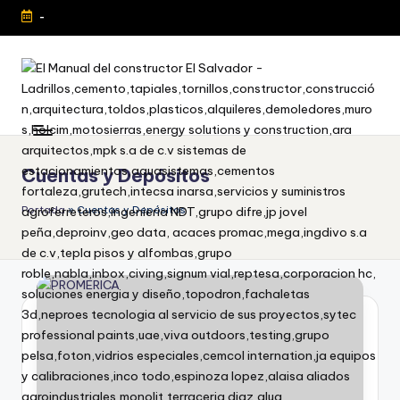
-
Cuentas y Depósitos
Portada
»
Cuentas y Depósitos